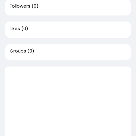
Followers
(0)
Likes
(0)
Groups
(0)