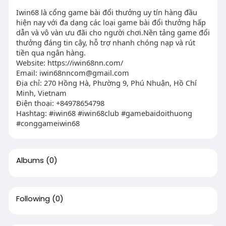
Iwin68 là cổng game bài đổi thưởng uy tín hàng đầu
hiện nay với đa dạng các loại game bài đổi thưởng hấp
dẫn và vô vàn ưu đãi cho người chơi.Nền tảng game đổi
thưởng đáng tin cậy, hỗ trợ nhanh chóng nạp và rút
tiền qua ngân hàng.
Website: https://iwin68nn.com/
Email: iwin68nncom@gmail.com
Địa chỉ: 270 Hồng Hà, Phường 9, Phú Nhuận, Hồ Chí
Minh, Vietnam
Điện thoại: +84978654798
Hashtag: #iwin68 #iwin68club #gamebaidoithuong
#conggameiwin68
Albums
(0)
Following
(0)