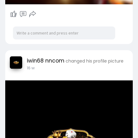
iwin68 nncom
changed his profile picture
16 w